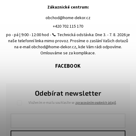
Zákaznické centrum:
obchod
@
home-dekor.cz
+420 702 115 170
po - pá | 9:00 - 12:00 hod - 📞 Technická odstávka: Dne 3. - 7. 8. 2026 je
naše telefonní linka mimo provoz. Prosíme o zaslání Vašich dotazů
na e-mail obchod@home-dekor.cz, kde Vám rádi odpovíme.
Omlouváme se za komplikace.
FACEBOOK
Odebírat newsletter
Vložením e-mailu souhlasíte se
zpracováním osobních údajů
.