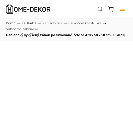
Domů
/
ZAHRADA
/
Zahradničení
/
Gabionové konstrukce
/
Gabionové záhony
/
Gabionový vyvýšený záhon pozinkované železo 470 x 50 x 50 cm [152029]