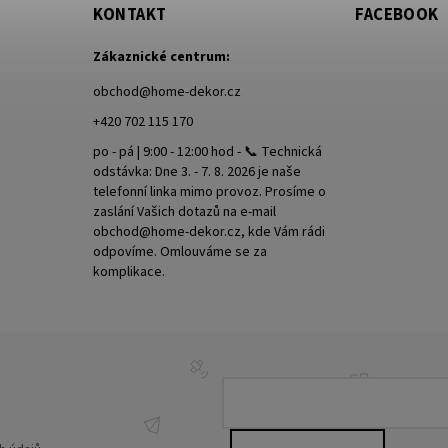
KONTAKT
FACEBOOK
Zákaznické centrum:
obchod
@
home-dekor.cz
+420 702 115 170
po - pá | 9:00 - 12:00 hod - 📞 Technická
odstávka: Dne 3. - 7. 8. 2026 je naše
telefonní linka mimo provoz. Prosíme o
zaslání Vašich dotazů na e-mail
obchod@home-dekor.cz, kde Vám rádi
odpovíme. Omlouváme se za
komplikace.