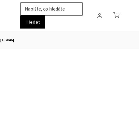
TIL
ZVÍŘATA
PRŮMYSLOVÉ ZBOŽÍ
HOBBY
Hledat
[152046]