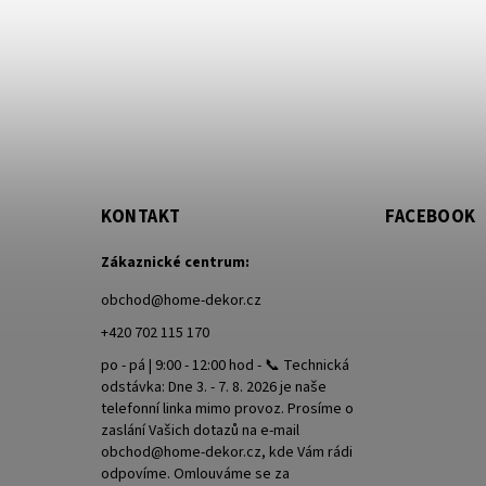
KONTAKT
FACEBOOK
Zákaznické centrum:
obchod
@
home-dekor.cz
+420 702 115 170
po - pá | 9:00 - 12:00 hod - 📞 Technická
odstávka: Dne 3. - 7. 8. 2026 je naše
telefonní linka mimo provoz. Prosíme o
zaslání Vašich dotazů na e-mail
obchod@home-dekor.cz, kde Vám rádi
odpovíme. Omlouváme se za