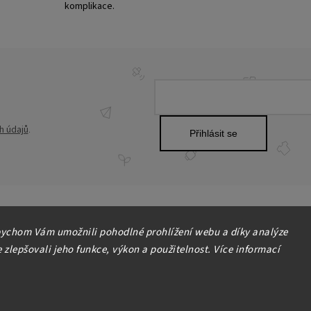
komplikace.
h údajů
.
Přihlásit se
ychom Vám umožnili pohodlné prohlížení webu a díky analýze
zlepšovali jeho funkce, výkon a použitelnost. Více informací
Copyright 2026
HOME-DEKOR.cz
. Všechna práva vyhrazena.
Upravit nastavení cookies
Grafický návrh vytvořil a nakódoval
Shoptak.cz