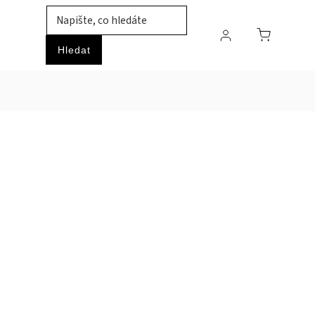
TIL
ZVÍŘATA
PRŮMYSLOVÉ ZBOŽÍ
HOBBY
Hledat