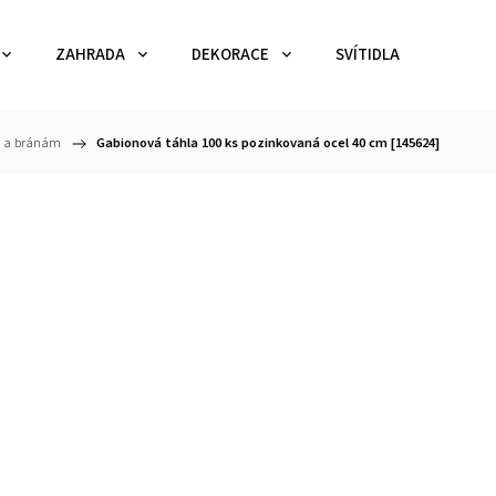
ZAHRADA
DEKORACE
SVÍTIDLA
TEX
ům a bránám
/
Gabionová táhla 100 ks pozinkovaná ocel 40 cm [145624]