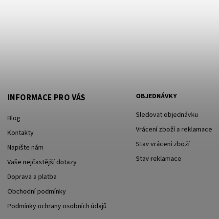
OBJEDNÁVKY
INFORMACE PRO VÁS
Sledovat objednávku
Blog
Vrácení zboží a reklamace
Kontakty
Stav vrácení zboží
Napište nám
Stav reklamace
Vaše nejčastější dotazy
Doprava a platba
Obchodní podmínky
Podmínky ochrany osobních údajů