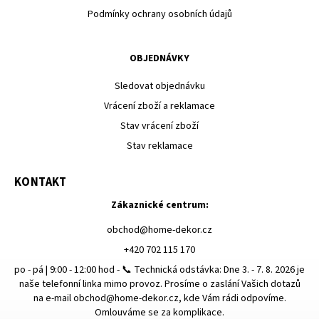
Podmínky ochrany osobních údajů
OBJEDNÁVKY
Sledovat objednávku
Vrácení zboží a reklamace
Stav vrácení zboží
Stav reklamace
KONTAKT
Zákaznické centrum:
obchod
@
home-dekor.cz
+420 702 115 170
po - pá | 9:00 - 12:00 hod - 📞 Technická odstávka: Dne 3. - 7. 8. 2026 je
naše telefonní linka mimo provoz. Prosíme o zaslání Vašich dotazů
na e-mail obchod@home-dekor.cz, kde Vám rádi odpovíme.
Omlouváme se za komplikace.