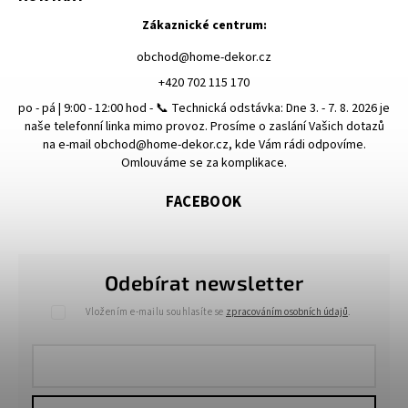
Zákaznické centrum:
obchod
@
home-dekor.cz
+420 702 115 170
po - pá | 9:00 - 12:00 hod - 📞 Technická odstávka: Dne 3. - 7. 8. 2026 je
naše telefonní linka mimo provoz. Prosíme o zaslání Vašich dotazů
na e-mail obchod@home-dekor.cz, kde Vám rádi odpovíme.
Omlouváme se za komplikace.
FACEBOOK
Odebírat newsletter
Vložením e-mailu souhlasíte se
zpracováním osobních údajů
.