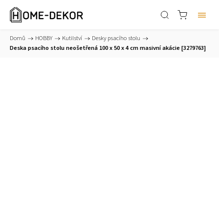
Domů
/
HOBBY
/
Kutilství
/
Desky psacího stolu
/
Deska psacího stolu neošetřená 100 x 50 x 4 cm masivní akácie [3279763]