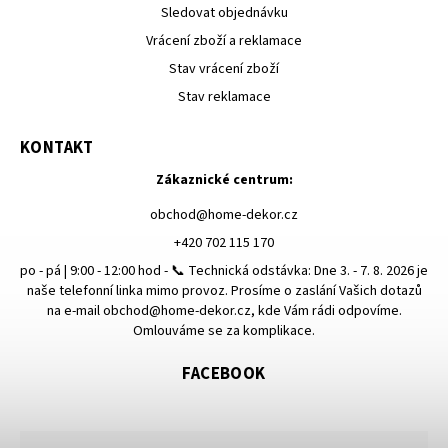
Sledovat objednávku
Vrácení zboží a reklamace
Stav vrácení zboží
Stav reklamace
KONTAKT
Zákaznické centrum:
obchod
@
home-dekor.cz
+420 702 115 170
po - pá | 9:00 - 12:00 hod - 📞 Technická odstávka: Dne 3. - 7. 8. 2026 je
naše telefonní linka mimo provoz. Prosíme o zaslání Vašich dotazů
na e-mail obchod@home-dekor.cz, kde Vám rádi odpovíme.
Omlouváme se za komplikace.
FACEBOOK