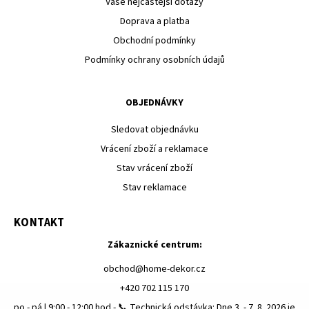
Vaše nejčastější dotazy
Doprava a platba
Obchodní podmínky
Podmínky ochrany osobních údajů
OBJEDNÁVKY
Sledovat objednávku
Vrácení zboží a reklamace
Stav vrácení zboží
Stav reklamace
KONTAKT
Zákaznické centrum:
obchod
@
home-dekor.cz
+420 702 115 170
po - pá | 9:00 - 12:00 hod - 📞 Technická odstávka: Dne 3. - 7. 8. 2026 je