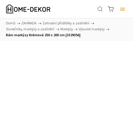
Domů
/
ZAHRADA
/
Zahradní přístřešky a zastínění
/
Slunečníky, markýzy a zastínění
/
Markýzy
/
Výsuvné markýzy
/
Rám markýzy Krémová 250 x 200 cm [3329356]