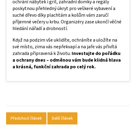
ochrání nábytek i gril, zahradní domky a regály
poskytnou přehledný úkryt pro veškeré vybavení a
suché dřevo díky plachtám a košům vám zaručí
příjemné večery u krbu. Organizéry zase ukončí věčné
hledání nářadí a drobností.
Když na podzim vše uklidíte, ochráníte a uložíte na
své místo, zima vás nepřekvapí a na jaře vás přivítá
zahrada připravená k životu.
Investujte do pořádku
a ochrany dnes – odměnou vám bude klidná hlava
a krásná, funkční zahrada po celý rok.
Předchozí článek
Další článek