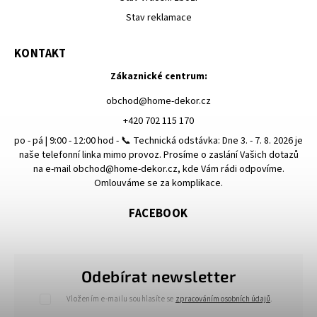
Stav reklamace
KONTAKT
Zákaznické centrum:
obchod
@
home-dekor.cz
+420 702 115 170
po - pá | 9:00 - 12:00 hod - 📞 Technická odstávka: Dne 3. - 7. 8. 2026 je
naše telefonní linka mimo provoz. Prosíme o zaslání Vašich dotazů
na e-mail obchod@home-dekor.cz, kde Vám rádi odpovíme.
Omlouváme se za komplikace.
FACEBOOK
Odebírat newsletter
Vložením e-mailu souhlasíte se
zpracováním osobních údajů
.