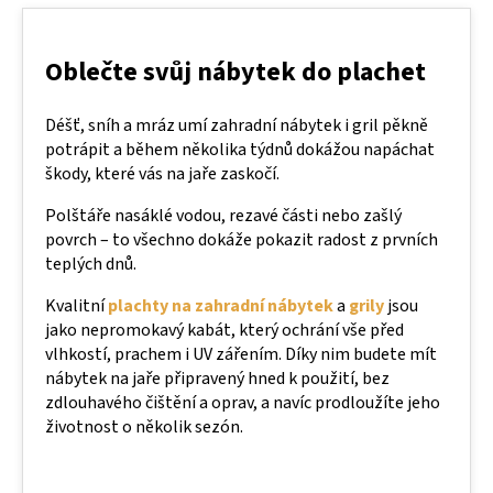
Oblečte svůj nábytek do plachet
Déšť, sníh a mráz umí zahradní nábytek i gril pěkně
potrápit a během několika týdnů dokážou napáchat
škody, které vás na jaře zaskočí.
Polštáře nasáklé vodou, rezavé části nebo zašlý
povrch – to všechno dokáže pokazit radost z prvních
teplých dnů.
Kvalitní
plachty na zahradní nábytek
a
grily
jsou
jako nepromokavý kabát, který ochrání vše před
vlhkostí, prachem i UV zářením. Díky nim budete mít
nábytek na jaře připravený hned k použití, bez
zdlouhavého čištění a oprav, a navíc prodloužíte jeho
životnost o několik sezón.