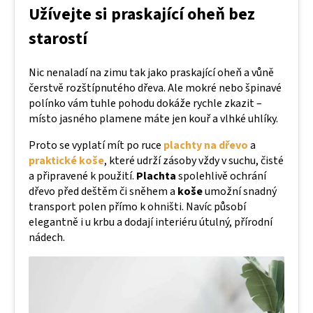
Užívejte si praskající oheň bez
starostí
Nic nenaladí na zimu tak jako praskající oheň a vůně
čerstvě rozštípnutého dřeva. Ale mokré nebo špinavé
polínko vám tuhle pohodu dokáže rychle zkazit –
místo jasného plamene máte jen kouř a vlhké uhlíky.
Proto se vyplatí mít po ruce
plachty na dřevo
a
praktické koše
, které udrží zásoby vždy v suchu, čisté
a připravené k použití.
Plachta
spolehlivě ochrání
dřevo před deštěm či sněhem a
koše
umožní snadný
transport polen přímo k ohništi. Navíc působí
elegantně i u krbu a dodají interiéru útulný, přírodní
nádech.