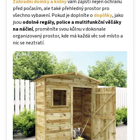
Zahradní domky a kůlny
vám zajistí nejen ochranu
před počasím, ale také přehledný prostor pro
všechno vybavení. Pokud je doplníte o
doplňky
, jako
jsou
odolné regály, police a multifunkční věšáky
na náčiní
, proměníte svou kůlnu v dokonale
organizovaný prostor, kde má každá věc své místo a
nic se neztratí.