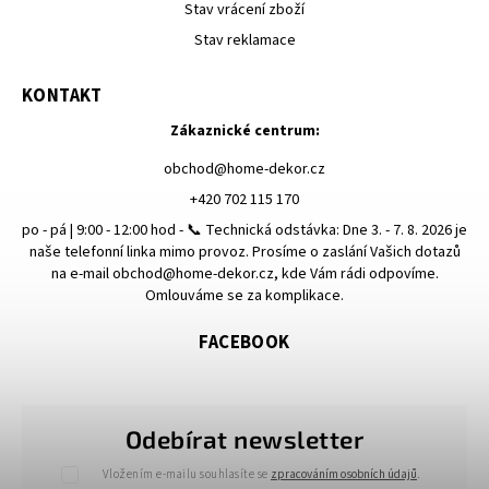
Stav vrácení zboží
Stav reklamace
KONTAKT
Zákaznické centrum:
obchod
@
home-dekor.cz
+420 702 115 170
po - pá | 9:00 - 12:00 hod - 📞 Technická odstávka: Dne 3. - 7. 8. 2026 je
naše telefonní linka mimo provoz. Prosíme o zaslání Vašich dotazů
na e-mail obchod@home-dekor.cz, kde Vám rádi odpovíme.
Omlouváme se za komplikace.
FACEBOOK
Odebírat newsletter
Vložením e-mailu souhlasíte se
zpracováním osobních údajů
.