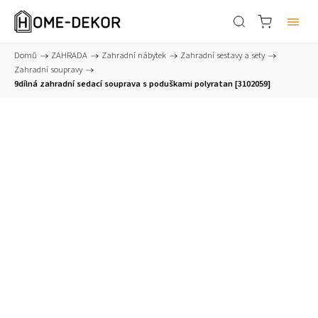
Domů
/
ZAHRADA
/
Zahradní nábytek
/
Zahradní sestavy a sety
/
Zahradní soupravy
/
9dílná zahradní sedací souprava s poduškami polyratan [3102059]