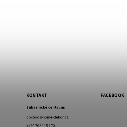
KONTAKT
FACEBOOK
Zákaznické centrum:
obchod
@
home-dekor.cz
+420 702 115 170