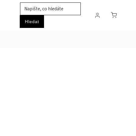
TIL
ZVÍŘATA
PRŮMYSLOVÉ ZBOŽÍ
HOBBY
Hledat