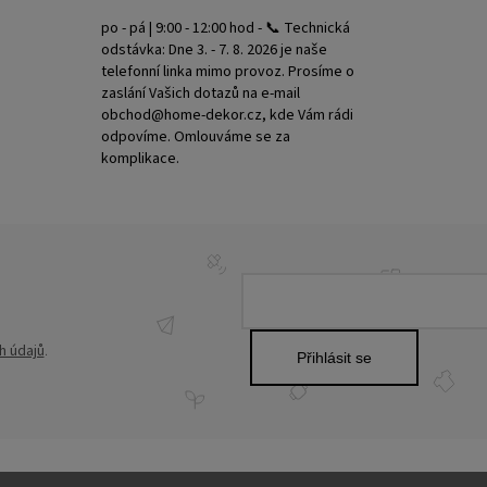
po - pá | 9:00 - 12:00 hod - 📞 Technická
odstávka: Dne 3. - 7. 8. 2026 je naše
telefonní linka mimo provoz. Prosíme o
zaslání Vašich dotazů na e-mail
obchod@home-dekor.cz, kde Vám rádi
odpovíme. Omlouváme se za
komplikace.
h údajů
.
Přihlásit se