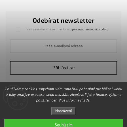
Odebírat newsletter
Vložením e-mailu souhlasíte se
zpracováním osobních údajů
.
Přihlásit se
Používáme cookies, abychom Vám umožnili pohodlné prohlížení webu
a díky analýze provozu webu neustále zlepšovali jeho funkce, výkon a
použitelnost. Více informací
zde
.
Nastavení
Copyright 2026
HOME-DEKOR.cz
. Všechna práva vyhrazena.
Upravit nastavení cookies
Souhlasím