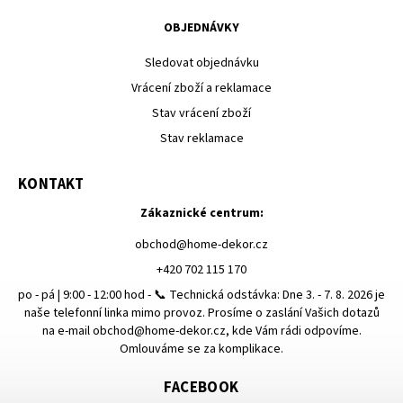
OBJEDNÁVKY
Sledovat objednávku
Vrácení zboží a reklamace
Stav vrácení zboží
Stav reklamace
KONTAKT
Zákaznické centrum:
obchod
@
home-dekor.cz
+420 702 115 170
po - pá | 9:00 - 12:00 hod - 📞 Technická odstávka: Dne 3. - 7. 8. 2026 je
naše telefonní linka mimo provoz. Prosíme o zaslání Vašich dotazů
na e-mail obchod@home-dekor.cz, kde Vám rádi odpovíme.
Omlouváme se za komplikace.
FACEBOOK