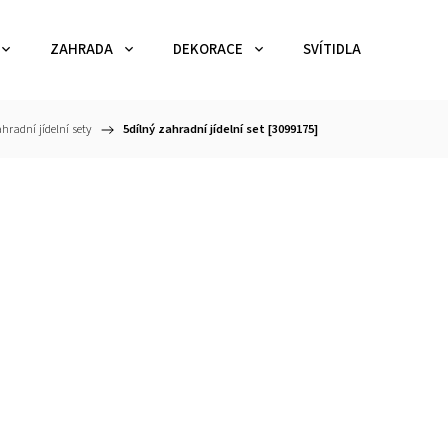
ZAHRADA
DEKORACE
SVÍTIDLA
TEX
hradní jídelní sety
/
5dílný zahradní jídelní set [3099175]