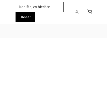
TIL
ZVÍŘATA
PRŮMYSLOVÉ ZBOŽÍ
HOBBY
Hledat