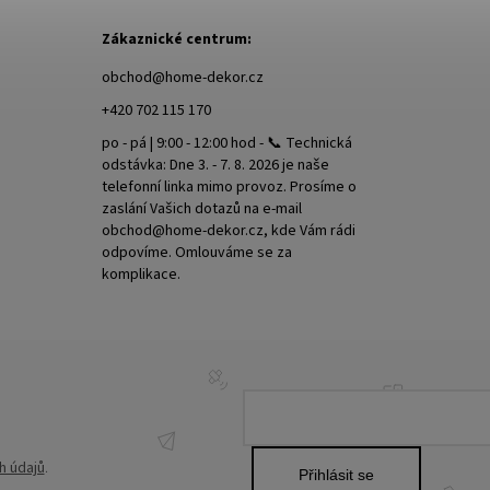
Zákaznické centrum:
obchod
@
home-dekor.cz
+420 702 115 170
po - pá | 9:00 - 12:00 hod - 📞 Technická
odstávka: Dne 3. - 7. 8. 2026 je naše
telefonní linka mimo provoz. Prosíme o
zaslání Vašich dotazů na e-mail
obchod@home-dekor.cz, kde Vám rádi
odpovíme. Omlouváme se za
komplikace.
h údajů
.
Přihlásit se