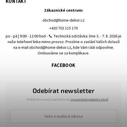
KONTAKT
Zákaznické centrum:
obchod
@
home-dekor.cz
+420 702 115 170
po - pá | 9:00 - 12:00 hod - 📞 Technická odstávka: Dne 3. - 7. 8. 2026 je
naše telefonní linka mimo provoz. Prosíme o zaslání Vašich dotazů
na e-mail obchod@home-dekor.cz, kde Vám rádi odpovíme.
Omlouváme se za komplikace.
FACEBOOK
Odebírat newsletter
Vložením e-mailu souhlasíte se
zpracováním osobních údajů
.