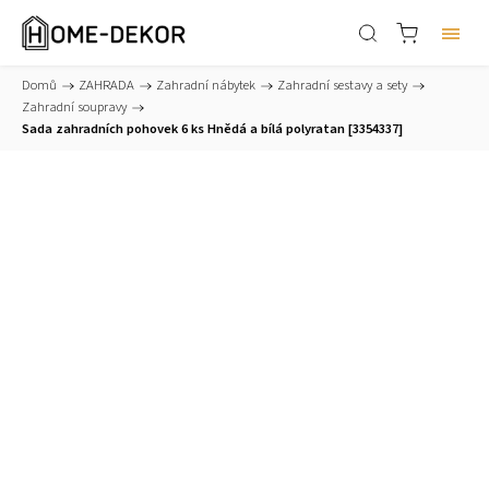
Domů
/
ZAHRADA
/
Zahradní nábytek
/
Zahradní sestavy a sety
/
Zahradní soupravy
/
Sada zahradních pohovek 6 ks Hnědá a bílá polyratan [3354337]