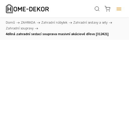
Domů
/
ZAHRADA
/
Zahradní nábytek
/
Zahradní sestavy a sety
/
Zahradní soupravy
/
4dílná zahradní sedací souprava masivní akáciové dřevo [312421]