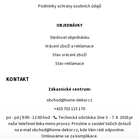
Podmínky ochrany osobních údajů
OBJEDNÁVKY
Sledovat objednávku
Vrácení zboží a reklamace
Stav vrácení zboží
Stav reklamace
KONTAKT
Zákaznické centrum:
obchod
@
home-dekor.cz
+420 702 115 170
po - pá | 9:00 - 12:00 hod - 📞 Technická odstávka: Dne 3. - 7. 8. 2026 je
naše telefonní linka mimo provoz. Prosíme o zaslání Vašich dotazů
na e-mail obchod@home-dekor.cz, kde Vám rádi odpovíme.
Omlouváme se za komplikace.