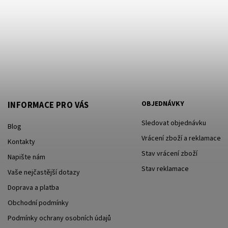
OBJEDNÁVKY
INFORMACE PRO VÁS
Sledovat objednávku
Blog
Vrácení zboží a reklamace
Kontakty
Stav vrácení zboží
Napište nám
Stav reklamace
Vaše nejčastější dotazy
Doprava a platba
Obchodní podmínky
Podmínky ochrany osobních údajů