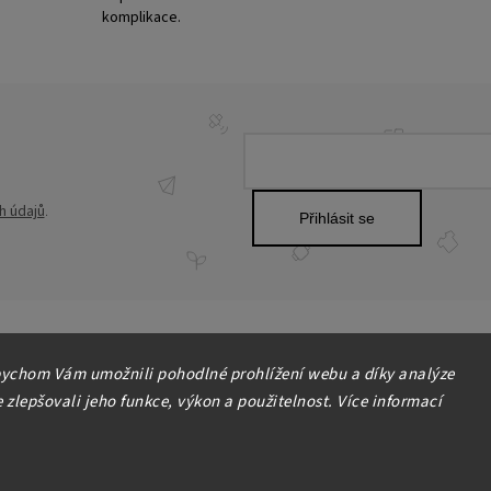
komplikace.
h údajů
.
Přihlásit se
ychom Vám umožnili pohodlné prohlížení webu a díky analýze
zlepšovali jeho funkce, výkon a použitelnost. Více informací
Copyright 2026
HOME-DEKOR.cz
. Všechna práva vyhrazena.
Upravit nastavení cookies
Grafický návrh vytvořil a nakódoval
Shoptak.cz