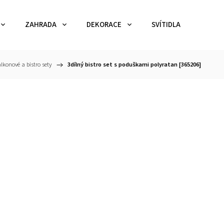
ZAHRADA
DEKORACE
SVÍTIDLA
TEX
lkonové a bistro sety
/
3dílný bistro set s poduškami polyratan [365206]