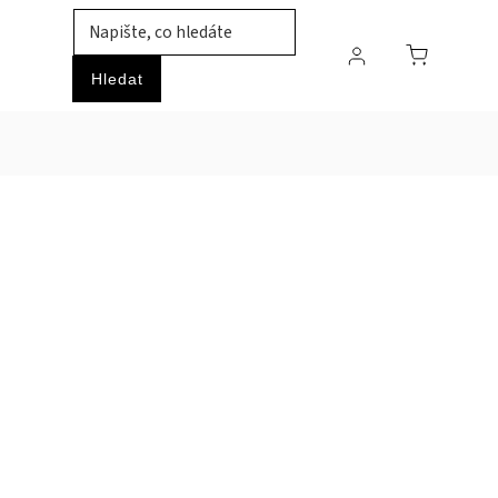
TIL
ZVÍŘATA
PRŮMYSLOVÉ ZBOŽÍ
HOBBY
Hledat