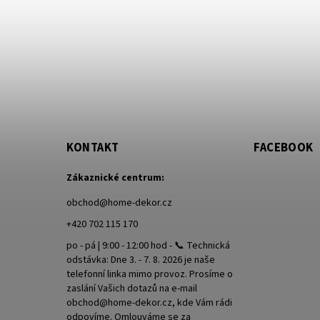
KONTAKT
FACEBOOK
Zákaznické centrum:
obchod
@
home-dekor.cz
+420 702 115 170
po - pá | 9:00 - 12:00 hod - 📞 Technická
odstávka: Dne 3. - 7. 8. 2026 je naše
telefonní linka mimo provoz. Prosíme o
zaslání Vašich dotazů na e-mail
obchod@home-dekor.cz, kde Vám rádi
odpovíme. Omlouváme se za