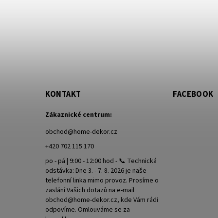
KONTAKT
FACEBOOK
Zákaznické centrum:
obchod
@
home-dekor.cz
+420 702 115 170
po - pá | 9:00 - 12:00 hod - 📞 Technická
odstávka: Dne 3. - 7. 8. 2026 je naše
telefonní linka mimo provoz. Prosíme o
zaslání Vašich dotazů na e-mail
obchod@home-dekor.cz, kde Vám rádi
odpovíme. Omlouváme se za