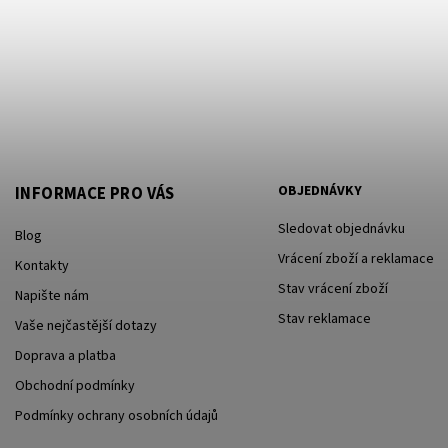
OBJEDNÁVKY
INFORMACE PRO VÁS
Sledovat objednávku
Blog
Vrácení zboží a reklamace
Kontakty
Stav vrácení zboží
Napište nám
Stav reklamace
Vaše nejčastější dotazy
Doprava a platba
Obchodní podmínky
Podmínky ochrany osobních údajů