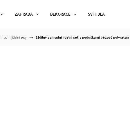
ZAHRADA
DEKORACE
SVÍTIDLA
TEX
hradní jídelní sety
/
11dílný zahradní jídelní set s poduškami béžový polyratan 