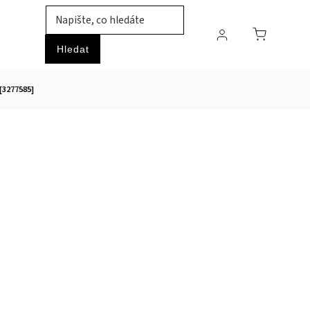
TIL
ZVÍŘATA
PRŮMYSLOVÉ ZBOŽÍ
HOBBY
Hledat
[3277585]